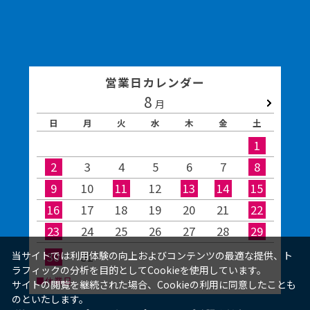
営業日カレンダー
8
2026.09
月
日
月
火
水
木
金
土
1
2
3
4
5
6
7
8
6
9
10
11
12
13
14
15
1
16
17
18
19
20
21
22
2
23
24
25
26
27
28
29
2
30
31
当サイトでは利用体験の向上およびコンテンツの最適な提供、ト
ラフィックの分析を目的としてCookieを使用しています。
■休業日
サイトの閲覧を継続された場合、Cookieの利用に同意したことも
のといたします。