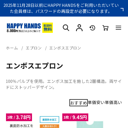
2025年11月28日以前にHAPPY HANDSをご利用いただいてい
た会員様は、パスワードの再設定が必要になります。
ホーム
/
エプロン
/
エンボスエプロン
エンボスエプロン
100％パルプを使用。エンボス加工を施した2層構造。両サイ
ドにストッパーデザイン。
単価安い
単価高い
おすすめ
3.78
円
9.45
円
1枚 /
1枚 /