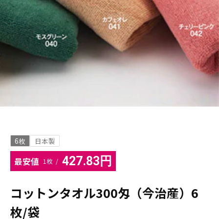
6枚
日本製
427.83円
最安値
1枚 /
コットンタオル300匁（今治産）6
枚/袋