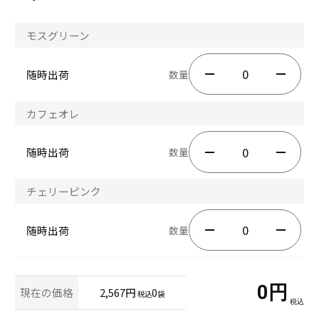
モスグリーン
随時出荷
数量
カフェオレ
随時出荷
数量
チェリーピンク
随時出荷
数量
0
円
現在の価格
2,567円
0
税込
袋
税込