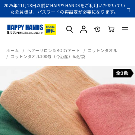
2025年11月28日以前にHAPPY HANDSをご利用いただいてい
た会員様は、パスワードの再設定が必要になります。
ホーム
/
ヘアーサロン＆BODYアート
/
コットンタオル
/
コットンタオル300匁（今治産）6枚/袋