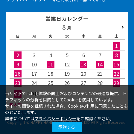
営業日カレンダー
8
2026.09
月
日
月
火
水
木
金
土
1
2
3
4
5
6
7
8
9
10
11
12
13
14
15
16
17
18
19
20
21
22
23
24
25
26
27
28
29
30
31
当サイトでは利用体験の向上およびコンテンツの最適な提供、ト
ラフィックの分析を目的としてCookieを使用しています。
■休業日
サイトの閲覧を継続された場合、Cookieの利用に同意したことも
のといたします。
詳細については
プライバシーポリシー
をご確認ください。
Copyright © HAPPY HANDS LATEX GLOVES LTD.All Rights Reserved.
承諾する