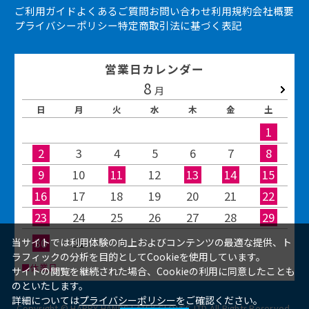
ご利用ガイド
よくあるご質問
お問い合わせ
利用規約
会社概要
プライバシーポリシー
特定商取引法に基づく表記
営業日カレンダー
8
2026.09
月
日
月
火
水
木
金
土
1
2
3
4
5
6
7
8
9
10
11
12
13
14
15
16
17
18
19
20
21
22
23
24
25
26
27
28
29
30
31
当サイトでは利用体験の向上およびコンテンツの最適な提供、ト
ラフィックの分析を目的としてCookieを使用しています。
■休業日
サイトの閲覧を継続された場合、Cookieの利用に同意したことも
のといたします。
詳細については
プライバシーポリシー
をご確認ください。
Copyright © HAPPY HANDS LATEX GLOVES LTD.All Rights Reserved.