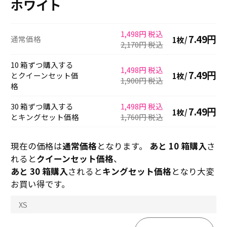
ホワイト
1,498円 税込
7.49
円
通常価格
1枚/
2,170円
税込
10
箱ずつ購入する
1,498円 税込
7.49
円
とクイーンセット価
1枚/
1,900円
税込
格
30
箱ずつ購入する
1,498円 税込
7.49
円
1枚/
とキングセット価格
1,760円
税込
現在の価格は
通常価格
となります。
あと 10 箱購入
さ
れると
クイーンセット価格
、
あと 30 箱購入
されると
キングセット価格
となり大変
お買い得です。
XS