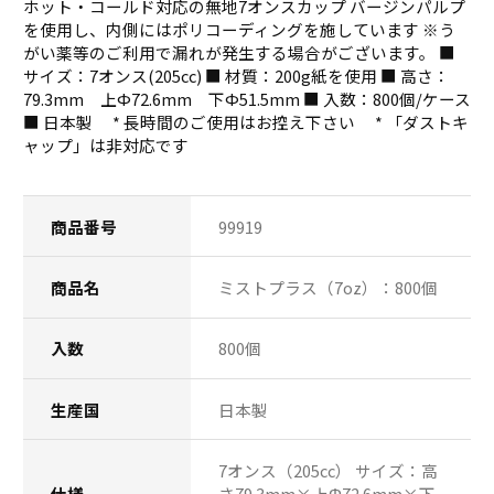
ホット・コールド対応の無地7オンスカップ バージンパルプ
を使用し、内側にはポリコーディングを施しています ※う
がい薬等のご利用で漏れが発生する場合がございます。 ■
サイズ：7オンス(205cc) ■ 材質：200g紙を使用 ■ 高さ：
79.3mm 上Ф72.6mm 下Ф51.5mm ■ 入数：800個/ケース
■ 日本製 * 長時間のご使用はお控え下さい * 「ダストキ
ャップ」は非対応です
商品番号
99919
商品名
ミストプラス（7oz）：800個
入数
800個
生産国
日本製
7オンス（205cc） サイズ：高
仕様
さ79.3mm×上Φ72.6mm×下