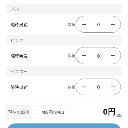
ブルー
随時出荷
数量
ピンク
随時発送
数量
イエロー
随時出荷
数量
0
円
現在の価格
498円
0
税込
袋
税込