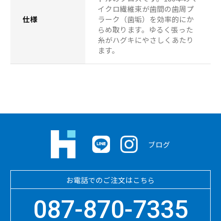
イクロ繊維束が歯間の歯周プ
仕様
ラーク（歯垢）を効率的にか
らめ取ります。ゆるく張った
糸がハグキにやさしくあたり
ます。
ブログ
お電話でのご注文はこちら
087-870-7335