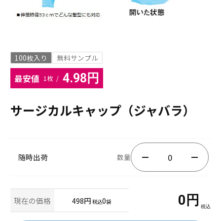
100枚入り
無料サンプル
4.98円
最安値
1枚 /
サージカルキャップ（ジャバラ）
随時出荷
数量
0
円
現在の価格
498円
0
税込
袋
税込