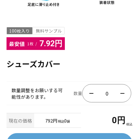
100枚入り
無料サンプル
7.92円
最安値
1枚 /
シューズカバー
数量調整をお願いする可
数量
能性があります。
0
円
現在の価格
792円
0
税込
袋
税込